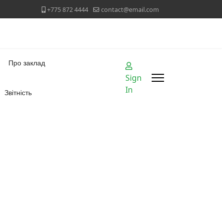
+775 872 4444
contact@email.com
Про заклад
Sign
In
Звітність