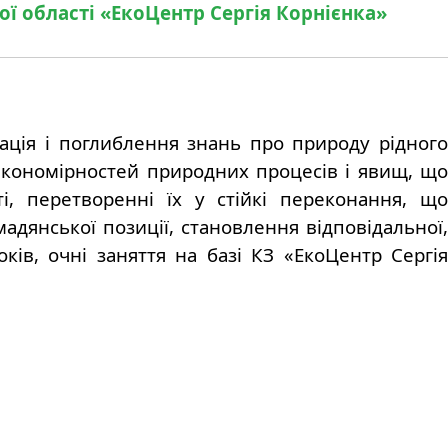
 області «ЕкоЦентр Сергія Корнієнка»
ація і поглиблення знань про природу рідног
закономірностей природних процесів і явищ, що
ті, перетворенні їх у стійкі переконання, що
дянської позиції, становлення відповідальної,
ків, очні заняття на базі КЗ «ЕкоЦентр Сергія