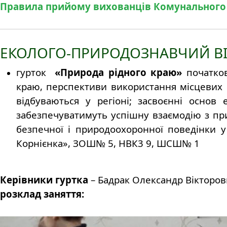
Правила прийому вихованців Комунального з
ЕКОЛОГО-ПРИРОДОЗНАВЧИЙ ВІ
гурток
«Природа рідного краю»
початков
краю, перспективи використання місцевих р
відбуваються у регіоні; засвоєнні основ 
забезпечуватимуть успішну взаємодію з при
безпечної і природоохоронної поведінки у 
Корнієнка», ЗОШ№ 5, НВК3 9, ШСШ№ 1
Керівники гуртка
– Бадрак Олександр Вікторов
розклад заняття: