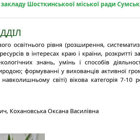
акладу Шосткинськоої міської ради Сумської
ДДІЛ
ого освітнього рівня (розширення, систематиз
есурсів в інтересах краю і країни, розкритті 
екологічних знань, умінь і способів діяльнос
родою; формуванні у вихованців активної грома
навколишньому світі) вікова категорія 7-10 ро
ич, Кохановська Оксана Василівна