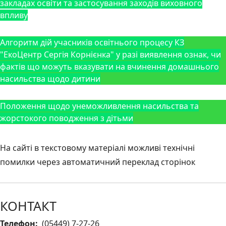
закладах освіти та застосування заходів виховного
впливу
Алгоритм дій учасників освітнього процесу КЗ
"ЕкоЦентр Сергія Корнієнка" у разі виявлення ознак, чи
фактів що можуть вказувати на вчинення домашнього
насильства щодо дитини
Положення щодо унеможливлення насильства та
жорстокого поводження з дітьми
На сайті в текстовому матеріалі можливі технічні
помилки через автоматичний переклад сторінок
КОНТАКТ
Телефон:
(05449) 7-27-26