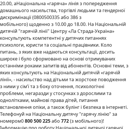
20.00, аНаціональна «гаряча» лінія з попередження
домашнього насильства, торгівлі людьми та гендерної
дискримінації (0800500335 або 386 з
мобільного) щоденно з 10.00 до 18.00. На Національній
дитячій "гарячій лінії" Центру «Ла Страда-Україна»
консультують компетентні у дитячих питаннях
психологи, юристи та соціальні працівники. Коло
питань, з яких вже надаються консультації, досить
широке і було сформовано на основі отримуваних
останніми роками запитів від абонентів. Основні теми, з
яких консультують на Національній дитячій «гарячій
лінії», - насильство над дітьми та жорстоке поводження
з ними у сім’ї та з боку оточення, психологічні
проблеми, негаразди у стосунках з дорослими та
однолітками, майнові права дітей, питання
встановлення опіки, а також булінг і безпека в інтернеті.
Телефонуй на Національну дитячу "гарячу лінію" за
номером0
800 500 225
або
772
(з мобільного)!
Інформацію про роботу Національної дитячої гарячої