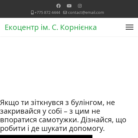
+775 872 4444
contact@email.com
Екоцентр ім. С. Корнієнка
Якщо ти зіткнувся з булінгом, не
закривайся у собі – з цим не
впоратися самотужки. Дізнайся, що
робити і де шукати допомогу.