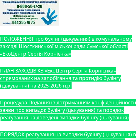
ПОЛОЖЕННЯ про булінг (цькування) в комунальному
закладі Шосткинської міської ради Сумської області
«ЕкоЦентр Сергія Корнієнка»
ПЛАН ЗАХОДІВ КЗ «ЕкоЦентр Сергія Корнієнка»
спрямованих на запобігання та протидію булінгу
(цькування) на 2025-2026 н.р.
Процедура Подання (з дотриманням конфіденційності)
заяви про випадок булінгу (цькування) та порядок
реагування на доведені випадки булінгу (цькування)
ПОРЯДОК реагування на випадки булінгу (цькування) в